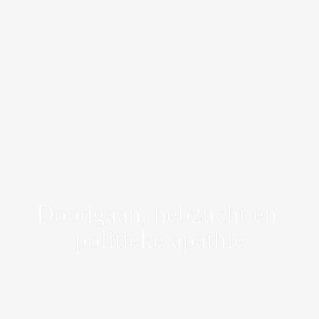
Doodgaan, hebzucht en 
politieke apathie
Allerarmsten betalen de prijs van 
klimaatverandering