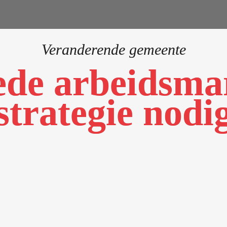
Veranderende gemeente
de arbeidsma
strategie nodi
 Jelle van der Meulen
A&O fonds Gemeenten