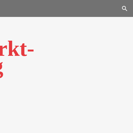
rkt­
g