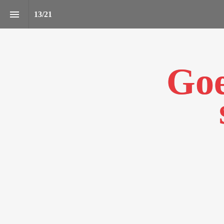
13
/
21
Goe