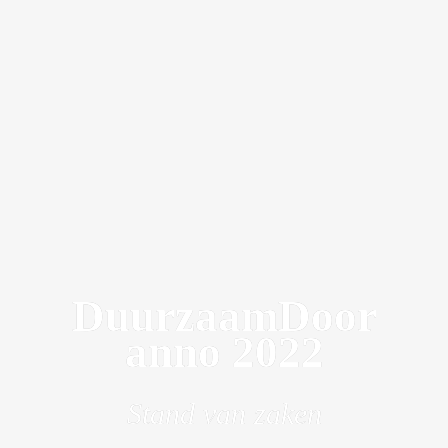
DuurzaamDoor

anno 2022
Stand van zaken