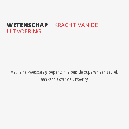
WETENSCHAP
 | 
KRACHT VAN DE 
UITVOERING
Jelle van der Meulen
Olaf Kraak
/
ANP Foto
Met name kwetsbare groepen zijn telkens de dupe van een gebrek 
aan kennis over de uitvoering
basis 