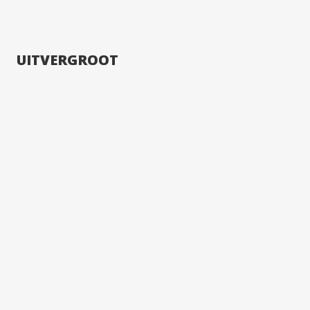
UITVERGROOT
Susanne van den Oudenhoven-van Karsen
Hilbert Krane